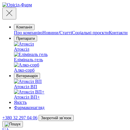
Компанія
Про компанію
Новини/Статті
Соціальні проєкти
Контакти
Препарати
Атоксіл
Еліміналь гель
Алко-сорб
Ветеринарія
Атоксіл ВП
Атоксіл ВП+
Якість
Фармаконагляд
+380 32 297 04 06
Зворотній звʼязок
UA