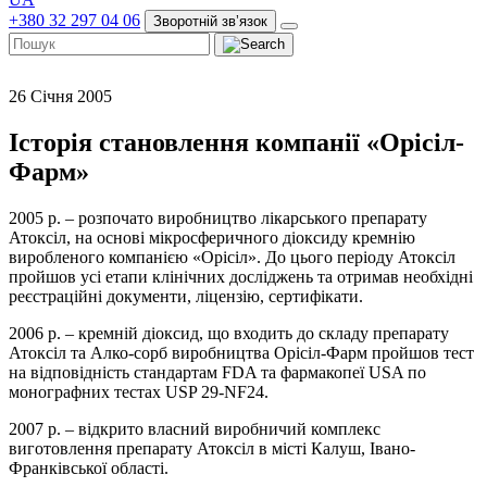
+380 32 297 04 06
Зворотній звʼязок
26 Січня 2005
Історія становлення компанії «Орісіл-
Фарм»
2005 р. – розпочато виробництво лікарського препарату
Атоксіл, на основі мікросферичного діоксиду кремнію
виробленого компанією «Орісіл». До цього періоду Атоксіл
пройшов усі етапи клінічних досліджень та отримав необхідні
реєстраційні документи, ліцензію, сертифікати.
2006 р. – кремній діоксид, що входить до складу препарату
Атоксіл та Алко-сорб виробництва Орісіл-Фарм пройшов тест
на відповідність стандартам FDA та фармакопеї USA по
монографних тестах USP 29-NF24.
2007 р. – відкрито власний виробничий комплекс
виготовлення препарату Атоксіл в місті Калуш, Івано-
Франківської області.