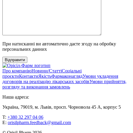
При натисканні ви автоматично даєте згоду на обробку
персональних данних
Відправити
Про компанію
Новини/Статті
Соціальні
проєкти
Контакти
Якість
Фармаконагляд
Умови укладення
договорів на реалізацію лікарських засобів
Умови прийняття,
розгляду та виконання замовлень
Наша адреса:
Україна, 79019, м. Львів, просп. Чорновола 45 А, корпус 5
T:
+380 32 297 04 06
E:
orisilpharm.feedback@gmail.com
© Orisil-Pharm
2026