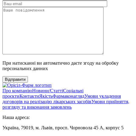
При натисканні ви автоматично даєте згоду на обробку
персональних данних
Відправити
Про компанію
Новини/Статті
Соціальні
проєкти
Контакти
Якість
Фармаконагляд
Умови укладення
договорів на реалізацію лікарських засобів
Умови прийняття,
розгляду та виконання замовлень
Наша адреса:
Україна, 79019, м. Львів, просп. Чорновола 45 А, корпус 5