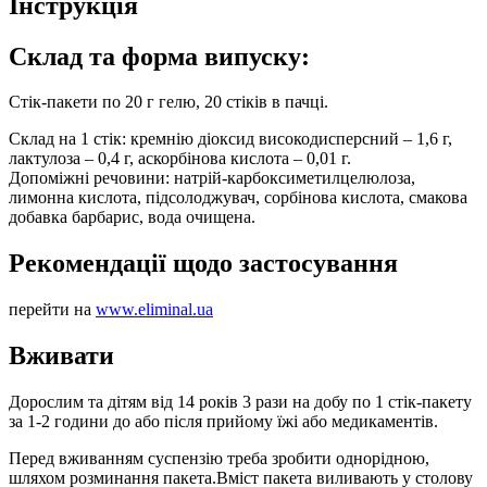
Інструкція
Склад та форма випуску:
Стік-пакети по 20 г гелю, 20 стіків в пачці.
Склад на 1 стік: кремнію діоксид високодисперсний – 1,6 г,
лактулоза – 0,4 г, аскорбінова кислота – 0,01 г.
Допоміжні речовини: натрій-карбоксиметилцелюлоза,
лимонна кислота, підсолоджувач, сорбінова кислота, смакова
добавка барбарис, вода очищена.
Рекомендації щодо застосування
перейти на
www.eliminal.ua
Вживати
Дорослим та дітям від 14 років 3 рази на добу по 1 стік-пакету
за 1-2 години до або після прийому їжі або медикаментів.
Перед вживанням суспензію треба зробити однорідною,
шляхом розминання пакета.Вміст пакета виливають у столову