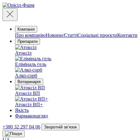
Компанія
Про компанію
Новини/Статті
Соціальні проєкти
Контакти
Препарати
Атоксіл
Еліміналь гель
Алко-сорб
Ветеринарія
Атоксіл ВП
Атоксіл ВП+
Якість
Фармаконагляд
+380 32 297 04 06
Зворотній звʼязок
UA