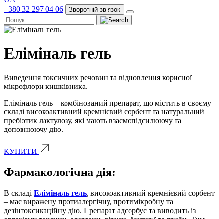
+380 32 297 04 06
Зворотній звʼязок
Еліміналь гель
Виведення токсичних речовин та відновлення корисної
мікрофлори кишківника.
Еліміналь гель – комбінований препарат, що містить в своєму
складі високоактивний кремнієвий сорбент та натуральний
пребіотик лактулозу, які мають взаємопідсилюючу та
доповнюючу дію.
КУПИТИ
Фармакологічна дія:
В складі
Еліміналь гель
, високоактивний кремнієвий сорбент
– має виражену протиалергічну, протимікробну та
дезінтоксикаційну дію. Препарат адсорбує та виводить із