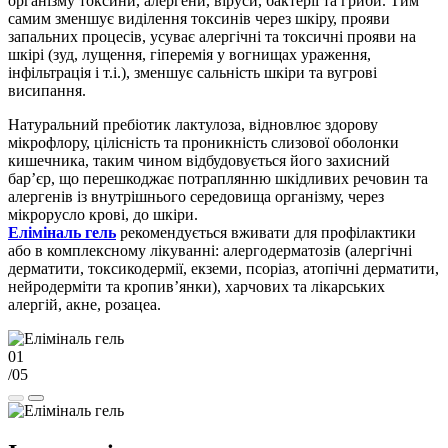
організму токсини, алергени, віруси, бактерії та гриби. Тим
самим зменшує виділення токсинів через шкіру, прояви
запальних процесів, усуває алергічні та токсичні прояви на
шкірі (зуд, лущення, гіперемія у вогнищах ураження,
інфільтрація і т.і.), зменшує сальність шкіри та вугрові
висипання.
Натуральний пребіотик лактулоза, відновлює здорову
мікрофлору, цілісність та проникність слизової оболонки
кишечника, таким чином відбудовується його захисний
бар’єр, що перешкоджає потраплянню шкідливих речовин та
алергенів із внутрішнього середовища організму, через
мікрорусло крові, до шкіри.
Еліміналь гель
рекомендується вживати для профілактики
або в комплексному лікуванні: алергодерматозів (алергічні
дерматити, токсикодермії, екземи, псоріаз, атопічні дерматити,
нейродерміти та кропив’янки), харчових та лікарських
алергій, акне, розацеа.
01
/05