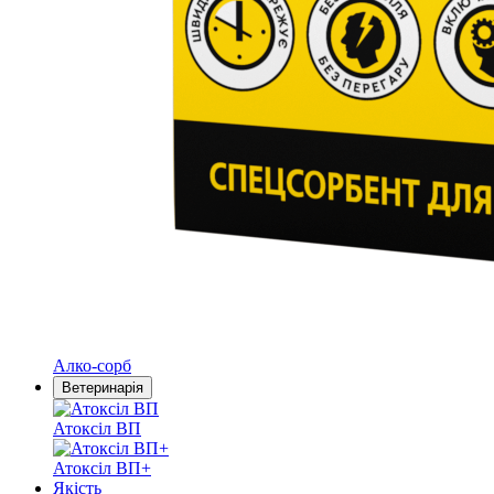
Алко-сорб
Ветеринарія
Атоксіл ВП
Атоксіл ВП+
Якість