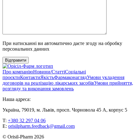
При натисканні ви автоматично даєте згоду на обробку
персональних данних
Відправити
Про компанію
Новини/Статті
Соціальні
проєкти
Контакти
Якість
Фармаконагляд
Умови укладення
договорів на реалізацію лікарських засобів
Умови прийняття,
розгляду та виконання замовлень
Наша адреса:
Україна, 79019, м. Львів, просп. Чорновола 45 А, корпус 5
T:
+380 32 297 04 06
E:
orisilpharm.feedback@gmail.com
© Orisil-Pharm
2026