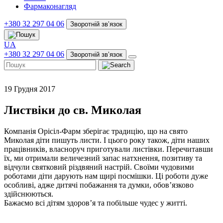
Фармаконагляд
+380 32 297 04 06
Зворотній звʼязок
UA
+380 32 297 04 06
Зворотній звʼязок
19 Грудня 2017
Листвіки до св. Миколая
Компанія Орісіл-Фарм зберігає традицію, що на свято
Миколая діти пишуть листи. І цього року також, діти наших
працівників, власноруч приготували листівки. Перечитавши
їх, ми отримали величезний запас натхнення, позитиву та
відчули святковий різдвяний настрій. Своїми чудовими
роботами діти дарують нам щирі посмішки. Ці роботи дуже
особливі, адже дитячі побажання та думки, обов’язково
здійснюються.
Бажаємо всі дітям здоров’я та побільше чудес у житті.