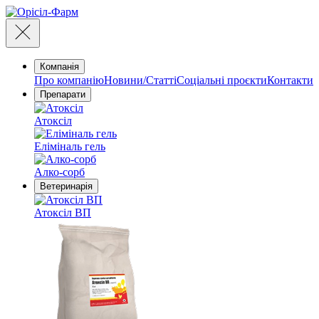
Компанія
Про компанію
Новини/Статті
Соціальні проєкти
Контакти
Препарати
Атоксіл
Еліміналь гель
Алко-сорб
Ветеринарія
Атоксіл ВП