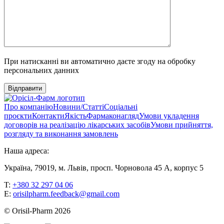
При натисканні ви автоматично даєте згоду на обробку
персональних данних
Відправити
Про компанію
Новини/Статті
Соціальні
проєкти
Контакти
Якість
Фармаконагляд
Умови укладення
договорів на реалізацію лікарських засобів
Умови прийняття,
розгляду та виконання замовлень
Наша адреса:
Україна, 79019, м. Львів, просп. Чорновола 45 А, корпус 5
T:
+380 32 297 04 06
E:
orisilpharm.feedback@gmail.com
© Orisil-Pharm
2026