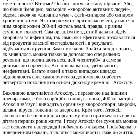
хочете нічого? Вітаємо! Ось ви і досягли стану нірвани. Або,
що більш ймовірно, захворіли «хворобою активних людей»,
відома також як «диванна чума», фатіг-синдром або синдром
хронічної втоми. Як стверджують британські вчені, у наш час
ним хворіє кожен 200-ий житель землі, правда, з різним
ступенем тяжкості. Сам організм не здатний давати відсіч
хворобам та інфекціям, так само, як і ефективно позбавлятися
від продуктів власної життєдіяльності і в результаті
відбувається отруєння. Замкнуте коло. Знайти вихід з нього,
як виявилося, можна тільки за допомогою спеціальних
речовин, що поглинають весь цей «непотріб», а саме за
допомогою сорбентів. Всі інші варіанти, здебільшого,
неефективні. Багато людей в таких випадках швидко
відновлюють своє самопочуття за допомогою сорбенту
четвертого покоління на основі діоксиду кремнію –Атоксілу.
Важливою властивістю Атоксілу, і перевагою над іншими
препаратами, є його сорбційна площа – понад 400 кв. метрів.
Атоксіл зв’язує і виводить з організму хвороботворні мікроби,
шлаки, віруси, токсини та алергени. Крім того, Атоксіл
абсолютно безпечний для організму, його призначають навіть
дітям з перших років життя. І тому Атоксіл без сумнівів можна
застосовувати напередодні побачення з лікарем. І незабаром, з
поверненням бажань, з’являться можливості і смак до життя.