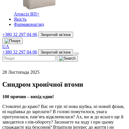
Атоксіл ВП+
Якість
Фармаконагляд
+380 32 297 04 06
Зворотній звʼязок
UA
+380 32 297 04 06
Зворотній звʼязок
28 Листопада 2025
Синдром хронічної втоми
100 причин – вихід один!
Стомлені до краю? Вас не гріє ні нова шубка, ні новий фільм,
ні надбавка до зарплати? В голові помутилося, увага
притупилася, пам’ять відключилася? Ах, ви ж до всього ще й
заводитеся з пів-обороту? Засинаєте на ходу і при цьому
страждаєте від безсоння? Втратили інтерес до життя і не