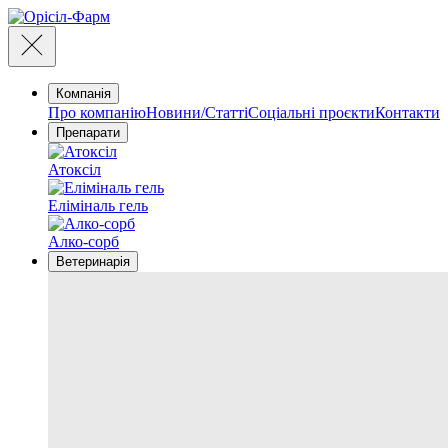
Компанія
Про компанію
Новини/Статті
Соціальні проєкти
Контакти
Препарати
Атоксіл
Еліміналь гель
Алко-сорб
Ветеринарія