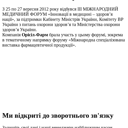
З 25 по 27 вересня 2012 року відбувся III МІЖНАРОДНИЙ
МЕДИЧНИЙ ФОРУМ «Інновації в медицині – здоров’я
нації», за підтримки Кабінету Міністрів України, Комітету ВР
України з питань охорони здоров’я та Міністерства охорони
здоров’я України.
Компанія
Орісіл-Фарм
брала участь у цьому форумі, зокрема
в тематичному напрямку форуму «Міжнародна спеціалізована
виставка фармацевтичної продукції».
Ми відкриті до зворотнього зв'язку
Залишіть свої дані і наші менеджери найближчим часом