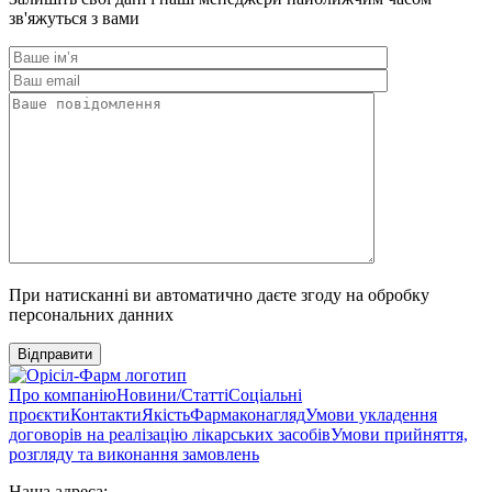
зв'яжуться з вами
При натисканні ви автоматично даєте згоду на обробку
персональних данних
Відправити
Про компанію
Новини/Статті
Соціальні
проєкти
Контакти
Якість
Фармаконагляд
Умови укладення
договорів на реалізацію лікарських засобів
Умови прийняття,
розгляду та виконання замовлень
Наша адреса: