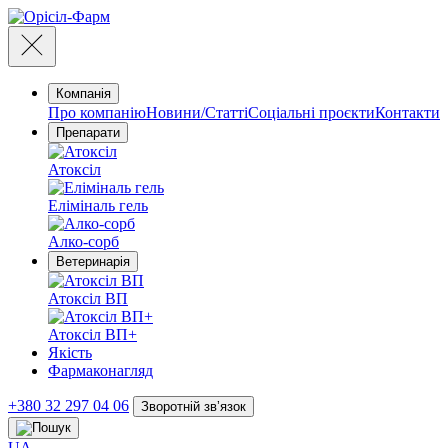
Компанія
Про компанію
Новини/Статті
Соціальні проєкти
Контакти
Препарати
Атоксіл
Еліміналь гель
Алко-сорб
Ветеринарія
Атоксіл ВП
Атоксіл ВП+
Якість
Фармаконагляд
+380 32 297 04 06
Зворотній звʼязок
UA