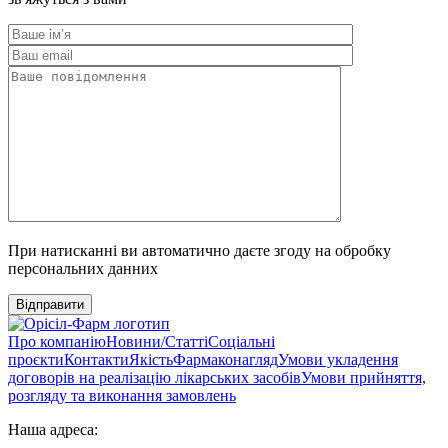
При натисканні ви автоматично даєте згоду на обробку
персональних данних
Відправити
Про компанію
Новини/Статті
Соціальні
проєкти
Контакти
Якість
Фармаконагляд
Умови укладення
договорів на реалізацію лікарських засобів
Умови прийняття,
розгляду та виконання замовлень
Наша адреса: