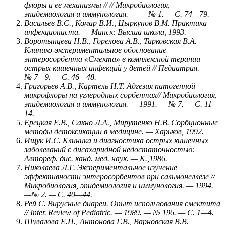
флоры и ее механизмы // // Микробиология,
эпидемиология и иммунология. — — № 1. — С. 74—79.
Васильев В.С., Комар В.И., Цыркунов В.М. Практика
инфекциониста. — Минск: Высша школа, 1993.
Воротынцева Н.В., Горелова А.В., Тарковская В.А.
Клинико-экспериментальное обоснование
энтеросорбента «Смекта» в комплексной терапии
острых кишечных инфекций у детей // Педиатрия. — —
№ 7—9. — С. 46—48.
Григорьев
А.В.,
Картель
Н.Т.
Адгезия
патогенной
микро
флоры на углеродных сорбентах// Микробиология,
эпидемиология и иммунология. — 1991. — № 7. — С. 11—
14.
Ерецкая
Е.В.,
Сахно
Л.А.,
Мирутенко
Н.В.
Сорбционные
методы
детоксикации
в
медицине.
—
Харьков,
1992.
Ищук И.С. Клиника и диагностика острых кишечных
заболеваний с дисахаридной недостаточностью:
Автореф. дис. канд. мед. наук. — К.,1986.
Николаева Л.Г. Экспериментальное изучение
эффективности энтеросорбентов при сальмонеллезе //
Микробиология, эпидемиология и иммунология. — 1994.
—
№ 2. — С. 40—44.
Рей
С.
Вирусные
диареи.
Опыт
использования
смектита
// Inter. Review of Pediatric. — 1989. — № 196. — С. 1—4.
Шувалова Е.П., Антонова Г.В., Варновская В.В.