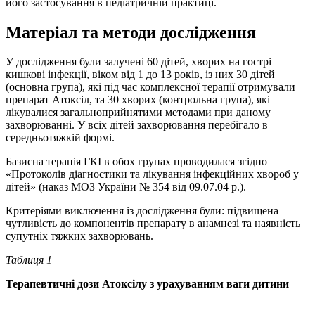
його застосування в педіатричній практиці.
Матеріал та методи дослідження
У дослідження були залучені 60 дітей, хворих на гострі
кишкові інфекції, віком від 1 до 13 років, із них 30 дітей
(основна група), які під час комплексної терапії отримували
препарат Атоксіл, та 30 хворих (контрольна група), які
лікувалися загальноприйнятими методами при даному
захворюванні. У всіх дітей захворювання перебігало в
середньотяжкій формі.
Базисна терапія ГКІ в обох групах проводилася згідно
«Протоколів діагностики та лікування інфекційних хвороб у
дітей» (наказ МОЗ України № 354 від 09.07.04 р.).
Критеріями виключення із дослідження були: підвищена
чутливість до компонентів препарату в анамнезі та наявність
супутніх тяжких захворювань.
Таблиця
1
Терапевтичні дози Атоксілу з урахуванням ваги дитини