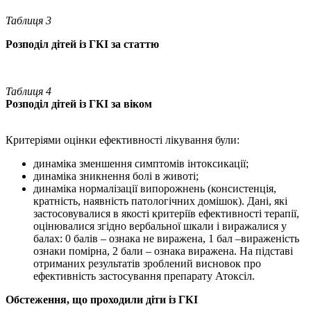
Таблиця
3
Розподіл
дітей
із
ГКІ
за
статтю
Таблиця 4
Розподіл
дітей
із
ГКІ
за
віком
Критеріями оцінки ефективності лікування були:
динаміка зменшення симптомів інтоксикації;
динаміка зникнення болі в животі;
динаміка нормалізації випорожнень (консистенція,
кратність, наявність патологічних домішок). Дані, які
застосовувалися в якості критеріїв ефективності терапії,
оцінювалися згідно вербальної шкали і виражалися у
балах: 0 балів – ознака не виражена, 1 бал –вираженість
ознаки помірна, 2 бали – ознака виражена. На підставі
отриманих результатів зроблений висновок про
ефективність застосування препарату Атоксіл.
Обстеження, що проходили діти із ГКІ