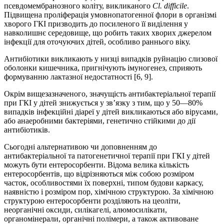
псевдомембранозного коліту, викликаного
Cl. difficile
.
Підвищена проліферація умовнопатогенної флори в організмі
хворого ГКІ призводить до посиленого її виділення у
навколишнє середовище, що робить таких хворих джерелом
інфекції для оточуючих дітей, особливо раннього віку.
Антибіотики викликають у низці випадків руйнацію слизової
оболонки кишечника, пригнічують імуногенез, сприяють
формуванню лактазної недостатності [6, 9].
Окрім вищезазначеного, значущість антибактеріальної терапії
при ГКІ у дітей знижується у зв’язку з тим, що у 50—80%
випадків інфекційні діареї у дітей викликаються або вірусами,
або анаеробними бактеріями, генетично стійкими до дії
антибіотиків.
Сьогодні альтернативою чи доповненням до
антибактеріальної та патогенетичної терапії при ГКІ у дітей
можуть бути ентеросорбенти. Відома велика кількість
ентеросорбентів, що відрізняються між собою розміром
часток, особливостями їх поверхні, типом будови каркасу,
наявністю і розміром пор, хімічною структурою. За хімічною
структурою ентеросорбенти розділяють на цеоліти,
неорганічні оксиди, силікагелі, алюмосилікати,
органомінерали, органічні полімери, а також активоване