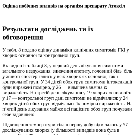
Оцінка побічних впливів
на організм препарату Атоксіл
Результати досліджень та їх
обговорення
У табл. 8 подано оцінку динаміки клінічних симптомів ГКІ у
хворих основної та контрольної груп.
Як видно із таблиці 8, у перший день лікування симптоми
загального нездужання, зниження апетиту, головний біль, біль
у животі спостерігались у всіх хворих як основної, так і
контрольної груп. У 34 дітей обох груп симптоми інтоксикації
були виражені помірно, у 26 — відмічена значна їх
вираженість. На третій день лікування у 19 хворих основної та
у 17 — контрольної груп дані симптоми не відмічалися; у 24
хворих дітей обох груп відмічалась їх помірна вираженість. На
п’ятий день лікування майже всі пацієнти обох груп почували
себе задовільно.
Підвищення температури тіла в першу добу відмічалось у 57
досліджуваних хворих (у більшості випадків вона була в