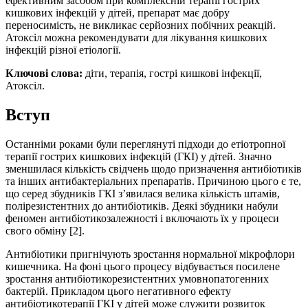
ефективним засобом при комплексній терапії гострих
кишкових інфекцій у дітей, препарат має добру
переносимість, не викликає серйозних побічних реакцій.
Атоксіл можна рекомендувати для лікування кишкових
інфекцій різної етіології.
Ключові слова:
діти, терапія, гострі кишкові інфекції,
Атоксіл.
Вступ
Останніми роками були переглянуті підходи до етіотропної
терапії гострих кишкових інфекцій (ГКІ) у дітей. Значно
зменшилася кількість свідчень щодо призначення антибіотиків
та інших антибактеріальних препаратів. Причиною цього є те,
що серед збудників ГКІ з’явилася велика кількість штамів,
полірезистентних до антибіотиків. Деякі збудники набули
феномен антибіотикозалежності і включають їх у процеси
свого обміну [2].
Антибіотики пригнічують зростання нормальної мікрофлори
кишечника. На фоні цього процесу відбувається посилене
зростання антибіотикорезистентних умовнопатогенних
бактерій. Прикладом цього негативного ефекту
антибіотикотерапії ГКІ у дітей може служити розвиток