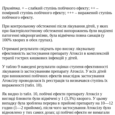
Примітка.
+ – слабкий ступінь побічного ефекту; ++ –
помірний ступінь побічного ефекту; +++ – виражений ступінь
побічного ефекту
.
При контрольному обстеженні після лікування дітей, у яких
при бактеріологічному обстеженні випорожнень були виділені
патогенні мікроорганізми, була відмічена повна санація (у
100% хворих в обох групах).
Отримані результати свідчать про високу лікувальну
ефективність застосування препарату Атоксіл в комплексній
терапії гострих кишкових інфекцій у дітей.
У таблю 9 наведені результати оцінки ступеня ефективності
лікування із застосуванням препарату Атоксіл. У всіх дітей
при виникненні побічних ефектів внаслідок застосування
Атоксілу проводилася їх реєстрація та визначався ступінь їх
вираженості (табл. 10).
Як видно із табл. 10, побічні ефекти препарату Атоксіл у
вигляді блювоти були відмічені у 1 (3,3%) хворого. У цьому
випадку була зроблена перерва в прийомі препарату на 10—12
годин (1—2 прийоми), після чого застосування Атоксілу було
відновлено у тих самих дозах; ці побічні ефекти не вимагали