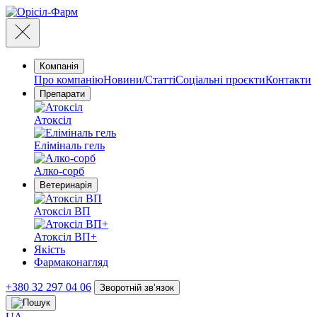
Компанія
Про компанію
Новини/Статті
Соціальні проєкти
Контакти
Препарати
Атоксіл
Еліміналь гель
Алко-сорб
Ветеринарія
Атоксіл ВП
Атоксіл ВП+
Якість
Фармаконагляд
+380 32 297 04 06
Зворотній звʼязок
UA