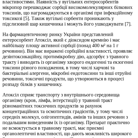
властивостями. Наявність у вугільних ентеросорбентів
мікропор перешкоджає сорбції високомолекулярних білкових
токсинів, що нагромаджуються в організмі при інфекційному
токсикозі [5]. Також вугільні сорбенти проникають у
підслизовий шар кишечника і можуть його ушкоджувати [7].
На фармацевтичному ринку України представлений
ентеросорбент Атоксіл, який є діоксидом кремнію і має
найбільшу площу активної сорбції (понад 400 м² на 1 г
речовини). Він має виражені сорбційні властивості, проявляє
дезінтоксикаційну, протимікробну дію, адсорбує з травного
тракту і виводить із організму хворого ендогенні та екзогенні
токсини різного походження, в тому числі харчові та
бактеріальні алергени, мікробні ендотоксини та інші отруйні
речовини, токсичні продукти, що утворюються в процесі
розпаду білків у кишечнику.
Атоксіл сприяє транспорту з внутрішнього середовища
організму (кров, лімфа, інтерстиції) у травний тракт
різноманітних токсичних продуктів за рахунок
концентраційних та осмотичних градієнтів, у тому числі
середніх молекул, олігопептидів, амінів та інших речовин з
подальшим виведенням їх із організму. Препарат практично
не всмоктується в травному тракті, має приємні
органолептичні властивості, що дають можливість широкого