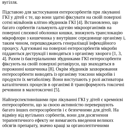
вугілля.
Підставою для застосування ентеросорбентів при лікуванні
ГКІ у дітей є те, що вони здатні фіксувати на своїй поверхні
сотні мільйонів клітин-збудників ГКІ [4]. Встановлено, що
багато сорбентів гальмують адгезію мікроорганізмів на
поверхні слизової оболонки кишки, знижують транслокацію
мікрофлори з кишечника у внутрішнє середовище організму і,
таким чином, перешкоджають генералізації інфекційного
процесу. Адгезовані на поверхні ентеросорбентів мікроби
піддаються деструкції і виводяться з організму хворого [1, 3,
4]. Разом із бактеріальними збудниками ГКІ ентеросорбенти
фіксують на своїй поверхні ротавіруси, що знаходяться в
порожнині кишечника [8]. Окрім збудників захворювання
ентеросорбенти виводять із організму токсини мікробів і
продукти їх метаболізму. Вони виступають у ролі активатора
каталітичних процесів в організмі й трансформують токсичні
речовини в малотоксичні [5].
Найперспективнішими при лікуванні ГКІ у дітей є кремнієві
ентеросорбенти, що за своєю активністю перевершують
багато інших ентеросорбентів і є безпечними для дітей. На
відміну від вугільних сорбентів, вони для досягнення
терапевтичного ефекту не вимагають введення великих
обсягів препарату, значно кращі за органолептичними