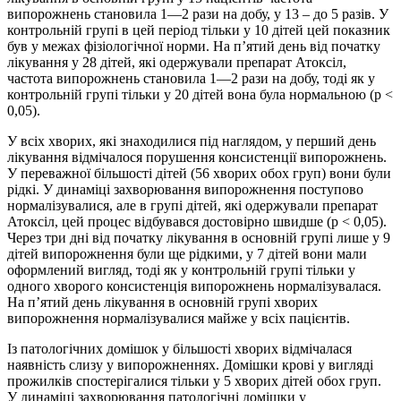
випорожнень становила 1—2 рази на добу, у 13 – до 5 разів. У
контрольній групі в цей період тільки у 10 дітей цей показник
був у межах фізіологічної норми. На п’ятий день від початку
лікування у 28 дітей, які одержували препарат Атоксіл,
частота випорожнень становила 1—2 рази на добу, тоді як у
контрольній групі тільки у 20 дітей вона була нормальною (р <
0,05).
У всіх хворих, які знаходилися під наглядом, у перший день
лікування відмічалося порушення консистенції випорожнень.
У переважної більшості дітей (56 хворих обох груп) вони були
рідкі. У динаміці захворювання випорожнення поступово
нормалізувалися, але в групі дітей, які одержували препарат
Атоксіл, цей процес відбувався достовірно швидше (р < 0,05).
Через три дні від початку лікування в основній групі лише у 9
дітей випорожнення були ще рідкими, у 7 дітей вони мали
оформлений вигляд, тоді як у контрольній групі тільки у
одного хворого консистенція випорожнень нормалізувалася.
На п’ятий день лікування в основній групі хворих
випорожнення нормалізувалися майже у всіх пацієнтів.
Із патологічних домішок у більшості хворих відмічалася
наявність слизу у випорожненнях. Домішки крові у вигляді
прожилків спостерігалися тільки у 5 хворих дітей обох груп.
У динаміці захворювання патологічні домішки у