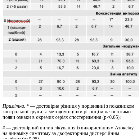
Примітка.
* — достовірна різниця у порівнянні з показником
контрольної групи за методом оцінки різниці між частотами
появи ознаки в окремих серіях спостереження (p<0,05);
# — достовірний вплив лікування із використанням Атоксілу
на динаміку симптому за двофакторним дисперсійним
аналізом (p<0,05).