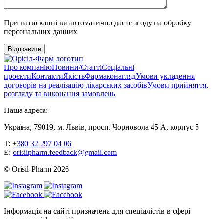
При натисканні ви автоматично даєте згоду на обробку
персональних данних
Відправити
Про компанію
Новини/Статті
Соціальні
проєкти
Контакти
Якість
Фармаконагляд
Умови укладення
договорів на реалізацію лікарських засобів
Умови прийняття,
розгляду та виконання замовлень
Наша адреса:
Україна, 79019, м. Львів, просп. Чорновола 45 А, корпус 5
T:
+380 32 297 04 06
E:
orisilpharm.feedback@gmail.com
© Orisil-Pharm
2026
Інформація на сайті призначена для спеціалістів в сфері