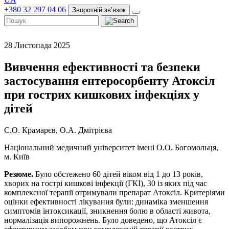
+380 32 297 04 06
Зворотній звʼязок
28 Листопада 2025
Вивчення ефективності та безпеки
застосування ентеросорбенту Атоксіл
при гострих кишкових інфекціях у
дітей
С.О. Крамарєв, О.А. Дмітрієва
Національний медичний університет імені О.О. Богомольця,
м. Київ
Резюме.
Було обстежено 60 дітей віком від 1 до 13 років,
хворих на гострі кишкові інфекції (ГКІ), 30 із яких під час
комплексної терапії отримували препарат Атоксіл. Критеріями
оцінки ефективності лікування були: динаміка зменшення
симптомів інтоксикації, зникнення болю в області живота,
нормалізація випорожнень. Було доведено, що Атоксіл є