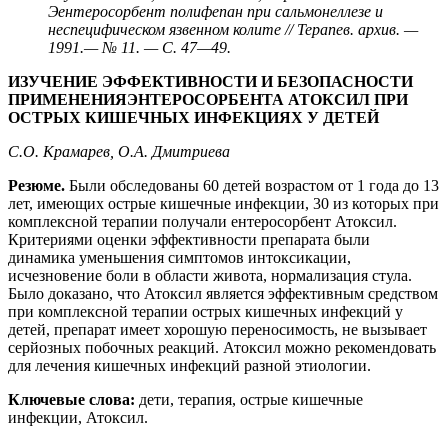
Эентеросорбент полифепан при сальмонеллезе и
неспецифическом язвенном колите // Терапев. архив. —
1991.
—
№
11.
—
С.
47—49.
ИЗУЧЕНИЕ
ЭФФЕКТИВНОСТИ
И
БЕЗОПАСНОСТИ
ПРИМЕНЕНИЯ
ЭНТЕРОСОРБЕНТА
АТОКСИЛ
ПРИ
ОСТРЫХ КИШЕЧНЫХ ИНФЕКЦИЯХ У ДЕТЕЙ
С.О.
Крамарев,
О.А.
Дмитриева
Резюме.
Были обследованы 60 детей возрастом от 1 года до 13
лет, имеющих острые кишечные инфекции, 30 из которых при
комплексной терапии получали ентеросорбент Атоксил.
Критериями оценки эффективности препарата были
динамика уменьшения симптомов интоксикации,
исчезновение боли в области живота, нормализация стула.
Было доказано, что Атоксил является эффективным средством
при комплексной терапии острых кишечных инфекций у
детей, препарат имеет хорошую переносимость, не вызывает
серйозных побочных реакций. Атоксил можно рекомендовать
для лечения кишечных инфекций разной этиологии.
Ключевые слова:
дети, терапия, острые кишечные
инфекции, Атоксил.