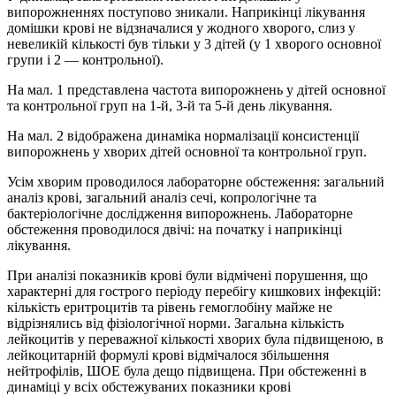
випорожненнях поступово зникали. Наприкінці лікування
домішки крові не відзначалися у жодного хворого, слиз у
невеликій кількості був тільки у 3 дітей (у 1 хворого основної
групи і 2 — контрольної).
На мал. 1 представлена частота випорожнень у дітей основної
та контрольної груп на 1-й, 3-й та 5-й день лікування.
На мал. 2 відображена динаміка нормалізації консистенції
випорожнень у хворих дітей основної та контрольної груп.
Усім хворим проводилося лабораторне обстеження: загальний
аналіз крові, загальний аналіз сечі, копрологічне та
бактеріологічне дослідження випорожнень. Лабораторне
обстеження проводилося двічі: на початку і наприкінці
лікування.
При аналізі показників крові були відмічені порушення, що
характерні для гострого періоду перебігу кишкових інфекцій:
кількість еритроцитів та рівень гемоглобіну майже не
відрізнялись від фізіологічної норми. Загальна кількість
лейкоцитів у переважної кількості хворих була підвищеною, в
лейкоцитарній формулі крові відмічалося збільшення
нейтрофілів, ШОЕ була дещо підвищена. При обстеженні в
динаміці у всіх обстежуваних показники крові