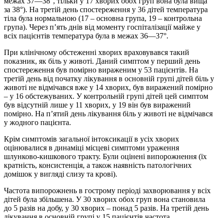
межах 37—38°, тільки у 17 хворих обох груп вона була вища
за 38°). На третій день спостереження у 36 дітей температура
тіла була нормальною (17 – основна група, 19 – контрольна
група). Через п’ять днів від моменту госпіталізації майже у
всіх пацієнтів температура була в межах 36—37°.
При клінічному обстеженні хворих враховувався такий
показник, як біль у животі. Даний симптом у перший день
спостереження був помірно вираженим у 53 пацієнтів. На
третій день від початку лікування в основній групі дітей біль у
животі не відмічався вже у 14 хворих, був виражений помірно
– у 16 обстежуваних. У контрольній групі дітей цей симптом
був відсутній лише у 11 хворих, у 19 він був виражений
помірно. На п’ятий день лікування біль у животі не відмічався
у жодного пацієнта.
Крім симптомів загальної інтоксикації в усіх хворих
оцінювалися в динаміці місцеві симптоми ураження
шлунково-кишкового тракту. Були оцінені випорожнення (їх
кратність, консистенція, а також наявність патологічних
домішок у вигляді слизу та крові).
Частота випорожнень в гострому періоді захворювання у всіх
дітей була збільшена. У 30 хворих обох груп вона становила
до 5 разів на добу, у 30 хворих – понад 5 разів. На третій день
лікування в основній групі у 15 пацієнтів частота