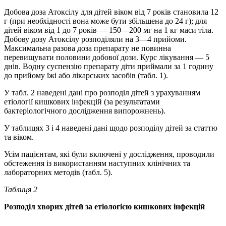
Добова доза Атоксілу для дітей віком від 7 років становила 12
г (при необхідності вона може бути збільшена до 24 г); для
дітей віком від 1 до 7 років — 150—200 мг на 1 кг маси тіла.
Добову дозу Атоксілу розподіляли на 3—4 прийоми.
Максимальна разова доза препарату не повинна
перевищувати половини добової дози. Курс лікування — 5
днів. Водну суспензію препарату діти приймали за 1 годину
до прийому їжі або лікарських засобів (табл. 1).
У табл. 2 наведені дані про розподіл дітей з урахуванням
етіології кишкових інфекцій (за результатами
бактеріологічного дослідження випорожнень).
У таблицях 3 і 4 наведені дані щодо розподілу дітей за статтю
та віком.
Усім пацієнтам, які були включені у дослідження, проводили
обстеження із використанням наступних клінічних та
лабораторних методів (табл. 5).
Таблиця
2
Розподіл
хворих
дітей за етіологією кишкових інфекцій