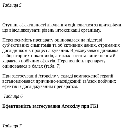
Таблиця
5
Ступінь ефективності лікування оцінювалася за критеріями,
що відслідковувати рівень інтоксикації організму.
Переносимість препарату оцінювалася на підставі
суб’єктивних симптомів та об’єктивних даних, отриманих
дослідником в процесі лікування. Враховувалася динаміка
лабораторних показників, а також частота виникнення й
характер побічних ефектів. Переносність препарату
оцінювалася в балах (табл. 7).
При застосуванні Атоксілу у складі комплексної терапії
встановлювався причинно-наслідковий зв’язок побічних
ефектів із досліджуваним препаратом.
Таблиця
6
Ефективність
застосування
Атоксілу
при
ГКІ
Таблиця
7