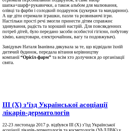
шапка+шарф+рукавички, а також альбом для малювання,
олівці та фарби і солодкий подарунок (цукерки та мандарини).
А ще діти отримали іграшки, пазли та розвиваючі ігри.
Настільки прості речі змогли принести дітям справжнє
здивування, радість та хороший настрій. Для повсякденних
потреб дітей, було передано засоби особистої гігієни, побутову
хімію, канцтовари, електрочайник, вагу та подовжувач).
Завідувач Наталя Іванівна дякувала за те, що відвідали їхній
дитячий будинок, передала вітання керівництву
компанії
“Орісіл-фарм”
та всім хто долучився до організації
свята.
ІІІ (Х) з’їзд Української асоціації
лікарів-дерматологів
22-23 листопада 2017 р. відбувся ІІІ (Х) з’їзд Української
асоціації лікарів-дерматологів та косметологів (УАЛДВК) у