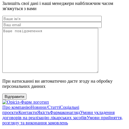
Залишіть свої дані і наші менеджери найближчим часом
зв'яжуться з вами
При натисканні ви автоматично даєте згоду на обробку
персональних данних
Відправити
Про компанію
Новини/Статті
Соціальні
проєкти
Контакти
Якість
Фармаконагляд
Умови укладення
договорів на реалізацію лікарських засобів
Умови прийняття,
розгляду та виконання замовлень