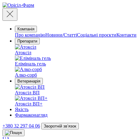
Компанія
Про компанію
Новини/Статті
Соціальні проєкти
Контакти
Препарати
Атоксіл
Еліміналь гель
Алко-сорб
Ветеринарія
Атоксіл ВП
Атоксіл ВП+
Якість
Фармаконагляд
+380 32 297 04 06
Зворотній звʼязок
UA