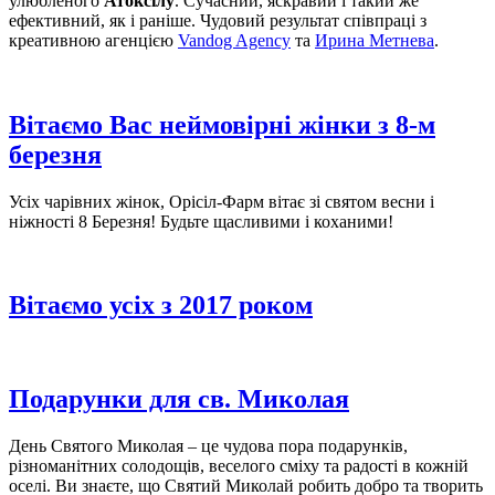
улюбленого
Атоксілу
. Сучасний, яскравий і такий же
ефективний, як і раніше. Чудовий результат співпраці з
креативною агенцією
Vandog Agency
та
Ирина Метнева
.
Вітаємо Вас неймовірні жінки з 8-м
березня
Усіх чарівних жінок, Орісіл-Фарм вітає зі святом весни і
ніжності 8 Березня! Будьте щасливими і коханими!
Вітаємо усіх з 2017 роком
Подарунки для св. Миколая
День Святого Миколая – це чудова пора подарунків,
різноманітних солодощів, веселого сміху та радості в кожній
оселі. Ви знаєте, що Святий Миколай робить добро та творить