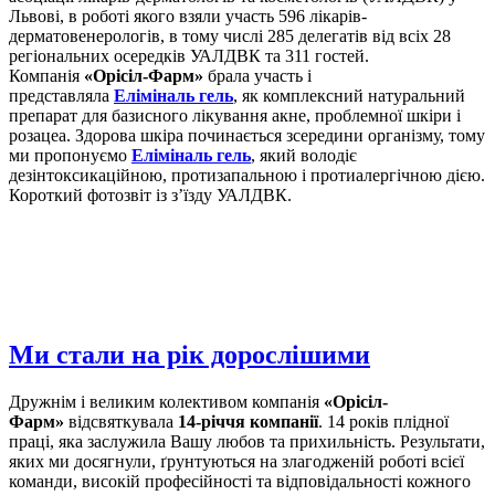
Львові, в роботі якого взяли участь 596 лікарів-
дерматовенерологів, в тому числі 285 делегатів від всіх 28
регіональних осередків УАЛДВК та 311 гостей.
Компанія
«Орісіл-Фарм»
брала участь і
представляла
Еліміналь гель
, як комплексний натуральний
препарат для базисного лікування акне, проблемної шкіри і
розацеа. Здорова шкіра починається зсередини організму, тому
ми пропонуємо
Еліміналь гель
, який володіє
дезінтоксикаційною, протизапальною і протиалергічною дією.
Короткий фотозвіт із з’їзду УАЛДВК.
Ми стали на рік дорослішими
Дружнім і великим колективом компанія
«Орісіл-
Фарм»
відсвяткувала
14-річчя компанії
. 14 років плідної
праці, яка заслужила Вашу любов та прихильність. Результати,
яких ми досягнули, ґрунтуються на злагодженій роботі всієї
команди, високій професійності та відповідальності кожного