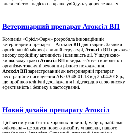
впевненістю і надією на краще увійдуть у доросле життя.
Ветеринарний препарат Атоксіл ВП
Компанія «Орісіл-Фарм» розробила інноваційний
ветеринарний препарат –
Атоксіл ВП
для тварин. Завдяки
оригінальній мікросферичній структурі,
Атоксіл ВП
проявляє
високу сорбційну активність і швидкість дії. У шлунково-
кишковому тракті
Атоксіл ВП
швидко зв’язує і виводить з
організму токсичні речовини різного походження.
Атоксіл ВП
зареєстрований як ветеринарній препарат,
реєстраційне посвідчення АВ-07648-01-18 від 25.04.2018 р.,
що пройшов клінічні дослідження і підтвердив свою високу
ефективність і безпеку в застосуванні.
Новий дизайн препарату Атоксіл
Цієї весни у нас багато хороших новин. І, мабуть, найбільш
очікувана – це запуск нового дизайну упаковки, нашого