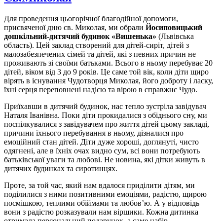
Для проведення цьогорічної благодійної допомоги,
присвяченої дню св. Миколая, ми обрали
Йосиповицький
дошкільний-дитячий будинок «Вишенька»
(Львівська
область). Цей заклад створений для дітей-сиріт, дітей з
малозабезпечених сімей та дітей, які з певних причин не
проживають зі своїми батьками. Всього в ньому перебуває 20
дітей, віком від 3 до 9 років. Це саме той вік, коли діти щиро
вірять в існування Чудотворця Миколая, його доброту і ласку,
їхні серця переповнені надією та вірою в справжнє Чудо.
Приїхавши в дитячий будинок, нас тепло зустріла завідувач
Наталя Іванівна. Поки діти прокидалися з обіднього сну, ми
поспілкувалися з завідувачем про життя дітей цьому закладі,
причини їхнього перебування в ньому, дізналися про
емоційний стан дітей. Діти дуже хороші, доглянуті, чисто
одягнені, але в їхніх очах видно сум, всі вони потребують
батьківської уваги та любові. Не новина, які дітки живуть в
дитячих будинках та сиротинцях.
Проте, за той час, який нам вдалося приділити дітям, ми
поділилися з ними позитивними емоціями, радістю, щирою
посмішкою, теплими обіймами та любов’ю. А у відповідь
вони з радістю розказували нам віршики. Кожна дитинка
отримала персональний подарунок, а саме набір