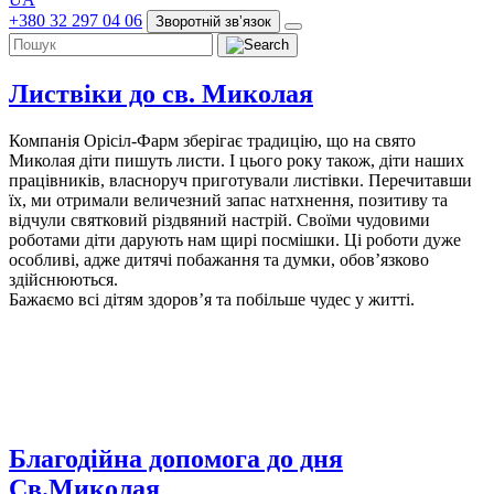
+380 32 297 04 06
Зворотній звʼязок
Листвіки до св. Миколая
Компанія Орісіл-Фарм зберігає традицію, що на свято
Миколая діти пишуть листи. І цього року також, діти наших
працівників, власноруч приготували листівки. Перечитавши
їх, ми отримали величезний запас натхнення, позитиву та
відчули святковий різдвяний настрій. Своїми чудовими
роботами діти дарують нам щирі посмішки. Ці роботи дуже
особливі, адже дитячі побажання та думки, обов’язково
здійснюються.
Бажаємо всі дітям здоров’я та побільше чудес у житті.
Благодійна допомога до дня
Св.Миколая