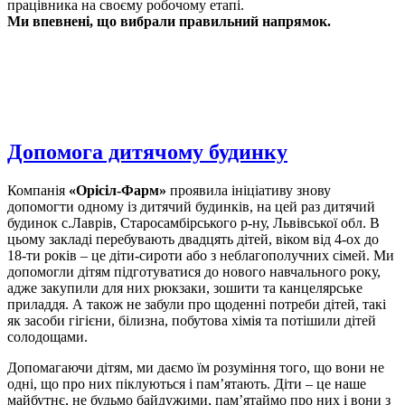
працівника на своєму робочому етапі.
Ми впевнені, що вибрали правильний напрямок.
Допомога дитячому будинку
Компанія
«Орісіл-Фарм»
проявила ініціативу знову
допомогти одному із дитячий будинків, на цей раз дитячий
будинок с.Лаврів, Старосамбірського р-ну, Львівської обл. В
цьому закладі перебувають двадцять дітей, віком від 4-ох до
18-ти років – це діти-сироти або з неблагополучних сімей. Ми
допомогли дітям підготуватися до нового навчального року,
адже закупили для них рюкзаки, зошити та канцелярське
приладдя. А також не забули про щоденні потреби дітей, такі
як засоби гігієни, білизна, побутова хімія та потішили дітей
солодощами.
Допомагаючи дітям, ми даємо їм розуміння того, що вони не
одні, що про них піклуються і пам’ятають. Діти – це наше
майбутнє, не будьмо байдужими, пам’ятаймо про них і вони з